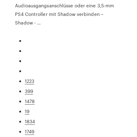
Audioausgangsanschlüsse oder eine 3,5-mm
PS4 Controller mit Shadow verbinden –
Shadow - …
1223
399
1478
19
1834
1749